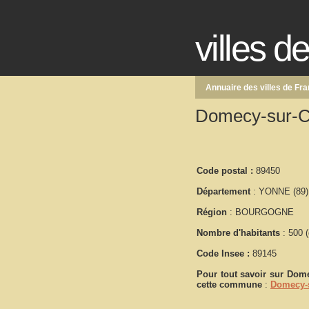
villes d
Annuaire des villes de Fr
Domecy-sur-C
Code postal :
89450
Département
: YONNE (89)
Région
: BOURGOGNE
Nombre d'habitants
: 500 (
Code Insee :
89145
Pour tout savoir sur
Dome
cette commune
:
Domecy-