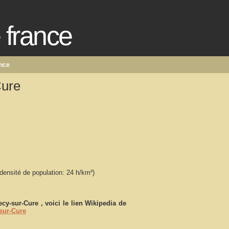
e france
ance
ure
densité de population: 24 h/km²)
cy-sur-Cure
, voici le lien Wikipedia de
sur-Cure