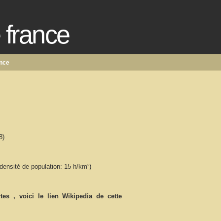
e france
ance
8)
densité de population: 15 h/km²)
tes
, voici le lien Wikipedia de cette