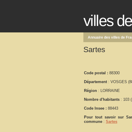
villes d
Annuaire des villes de Fr
Sartes
Code postal :
88300
Département
: VOSGES (8
Région
: LORRAINE
Nombre d'habitants
: 103 (
Code Insee :
88443
Pour tout savoir sur
Sar
commune
:
Sartes