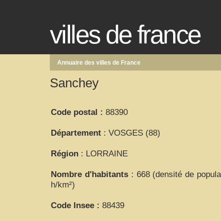
villes de france
Annuaire des villes de France
Sanchey
Code postal :
88390
Département
: VOSGES (88)
Région
: LORRAINE
Nombre d'habitants
: 668 (densité de popula
h/km²)
Code Insee :
88439