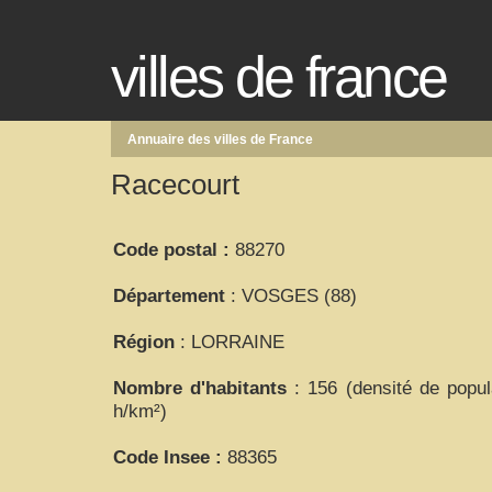
villes de france
Annuaire des villes de France
Racecourt
Code postal :
88270
Département
: VOSGES (88)
Région
: LORRAINE
Nombre d'habitants
: 156 (densité de popul
h/km²)
Code Insee :
88365