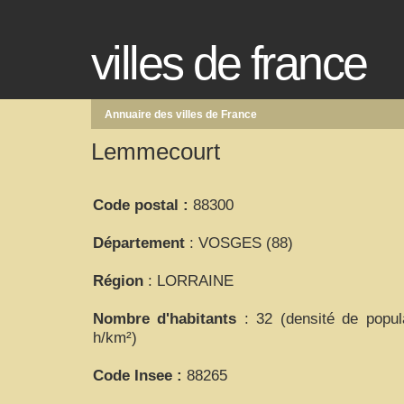
villes de france
Annuaire des villes de France
Lemmecourt
Code postal :
88300
Département
: VOSGES (88)
Région
: LORRAINE
Nombre d'habitants
: 32 (densité de popul
h/km²)
Code Insee :
88265