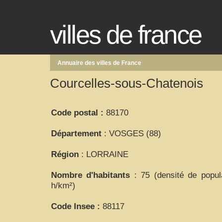
villes de france
Annuaire des villes de France
Courcelles-sous-Chatenois
Code postal :
88170
Département
: VOSGES (88)
Région
: LORRAINE
Nombre d'habitants
: 75 (densité de popul
h/km²)
Code Insee :
88117