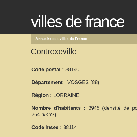
villes de france
Annuaire des villes de France
Contrexeville
Code postal :
88140
Département
: VOSGES (88)
Région
: LORRAINE
Nombre d'habitants
: 3945 (densité de pop
264 h/km²)
Code Insee :
88114