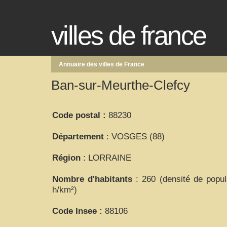
villes de france
Annuaire des villes de France
Ban-sur-Meurthe-Clefcy
Code postal :
88230
Département
: VOSGES (88)
Région
: LORRAINE
Nombre d'habitants
: 260 (densité de popul
h/km²)
Code Insee :
88106