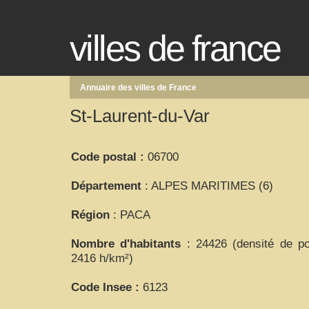
villes de france
Annuaire des villes de France
St-Laurent-du-Var
Code postal :
06700
Département
: ALPES MARITIMES (6)
Région
: PACA
Nombre d'habitants
: 24426 (densité de po
2416 h/km²)
Code Insee :
6123