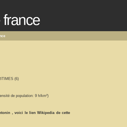
e france
ance
ITIMES (6)
ensité de population: 9 h/km²)
ntonin
, voici le lien Wikipedia de cette