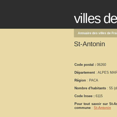
villes d
Annuaire des villes de Fr
St-Antonin
Code postal :
06260
Département
: ALPES MAR
Région
: PACA
Nombre d'habitants
: 55 (d
Code Insee :
6115
Pour tout savoir sur
St-A
commune
:
St-Antonin