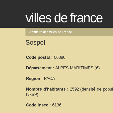
villes de france
Annuaire des villes de France
Sospel
Code postal :
06380
Département
: ALPES MARITIMES (6)
Région
: PACA
Nombre d'habitants
: 2592 (densité de popul
h/km²)
Code Insee :
6136