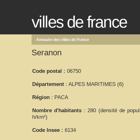
villes de france
Annuaire des villes de France
Seranon
Code postal :
06750
Département
: ALPES MARITIMES (6)
Région
: PACA
Nombre d'habitants
: 280 (densité de popul
h/km²)
Code Insee :
6134