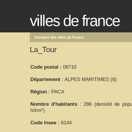
villes de france
Annuaire des villes de France
La_Tour
Code postal :
06710
Département
: ALPES MARITIMES (6)
Région
: PACA
Nombre d'habitants
: 286 (densité de popu
h/km²)
Code Insee :
6144